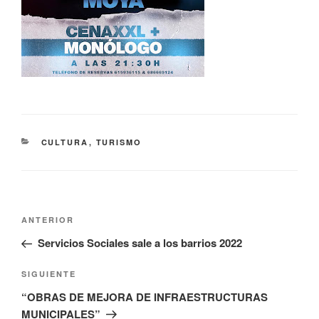
CATEGORÍAS
CULTURA
,
TURISMO
Navegación
Entrada
ANTERIOR
de
anterior:
Servicios Sociales sale a los barrios 2022
entradas
Siguiente
SIGUIENTE
entrada
“OBRAS DE MEJORA DE INFRAESTRUCTURAS
MUNICIPALES”