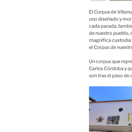
El Corpus de Villa
uno diseñado y mont
cada parada, también
de nuestro pueblo, 
magnífica custodia 
el Corpus de nuest
Un corpus que repre
Carlos Córdoba y q
son tras el paso de