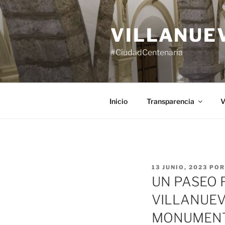
Saltar
al
VILLANUE
contenido
#CiudadCentenaria
Inicio
Transparencia
V
PUBLICADO
13 JUNIO, 2023
PO
EL
UN PASEO 
VILLANUEV
MONUMENTO