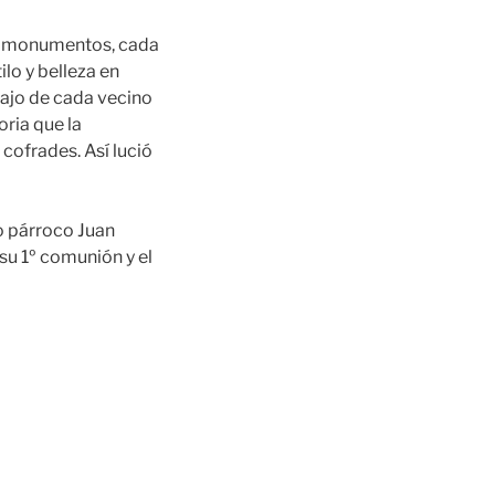
us monumentos, cada
lo y belleza en
abajo de cada vecino
oria que la
cofrades. Así lució
o párroco Juan
u 1º comunión y el