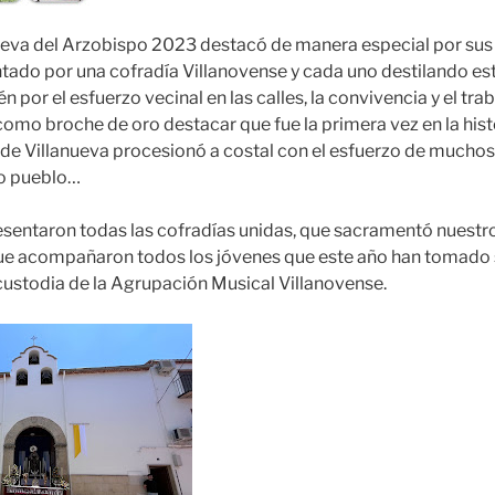
nueva del Arzobispo 2023 destacó de manera especial por s
ado por una cofradía Villanovense y cada uno destilando esti
 por el esfuerzo vecinal en las calles, la convivencia y el tr
como broche de oro destacar que fue la primera vez en la hist
de Villanueva procesionó a costal con el esfuerzo de muchos 
ro pueblo…
sentaron todas las cofradías unidas, que sacramentó nuestr
ue acompañaron todos los jóvenes que este año han tomado s
 custodia de la Agrupación Musical Villanovense.