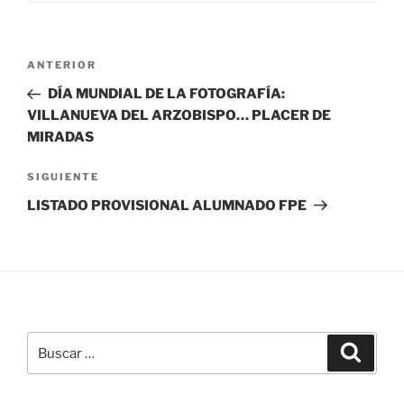
Navegación
Entrada
ANTERIOR
de
anterior:
DÍA MUNDIAL DE LA FOTOGRAFÍA:
entradas
VILLANUEVA DEL ARZOBISPO… PLACER DE
MIRADAS
Siguiente
SIGUIENTE
entrada
LISTADO PROVISIONAL ALUMNADO FPE
Buscar
Buscar
por: