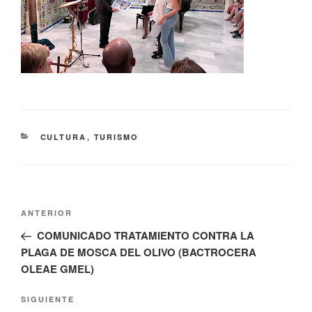
CATEGORÍAS
CULTURA
,
TURISMO
Navegación
Entrada
ANTERIOR
de
anterior:
COMUNICADO TRATAMIENTO CONTRA LA
entradas
PLAGA DE MOSCA DEL OLIVO (BACTROCERA
OLEAE GMEL)
Siguiente
SIGUIENTE