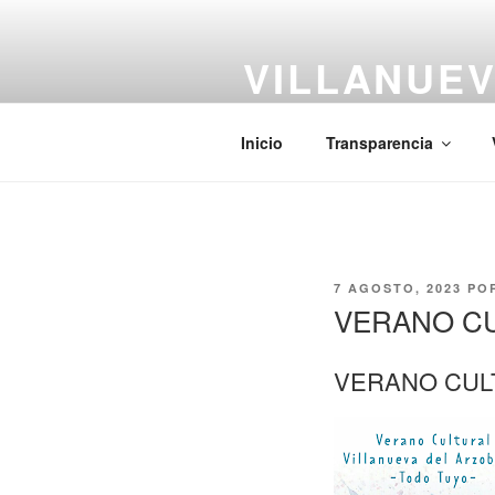
Saltar
al
VILLANUEV
contenido
#CiudadCentenaria
Inicio
Transparencia
PUBLICADO
7 AGOSTO, 2023
PO
EL
VERANO CU
VERANO CUL