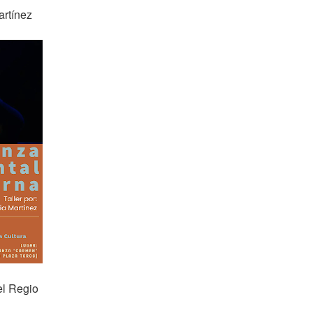
artínez
el Regio