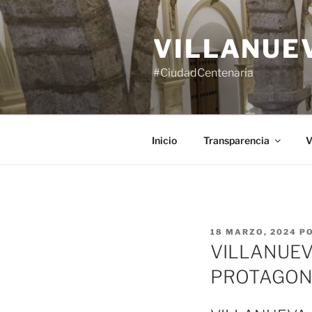
Saltar
al
VILLANUE
contenido
#CiudadCentenaria
Inicio
Transparencia
V
PUBLICADO
18 MARZO, 2024
P
EL
VILLANUEV
PROTAGONI