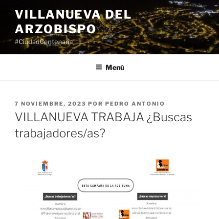
Saltar
VILLANUEVA DEL
al
ARZOBISPO
contenido
#CiudadCentenaria
Menú
PUBLICADO
7 NOVIEMBRE, 2023
POR
PEDRO ANTONIO
EL
VILLANUEVA TRABAJA ¿Buscas
trabajadores/as?