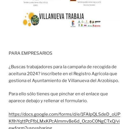
PARA EMPRESARIOS
¿Buscas trabajadores para la campaña de recogida de
aceituna 2024? inscríbete en el Registro Agrícola que
gestiona el Ayuntamiento de Villanueva del Arzobispo.
Para ello sólo tienes que pinchar en el enlace que
aparece debajo y rellenar el formulario.
https://docs.google.com/forms/d/e/1FAIpQLSdeD_oUP
KflhYqttPcFfbLMxKPcAlmmv8e6d_OczoC0NgCTxQ/vi
ewform?usp=sharing