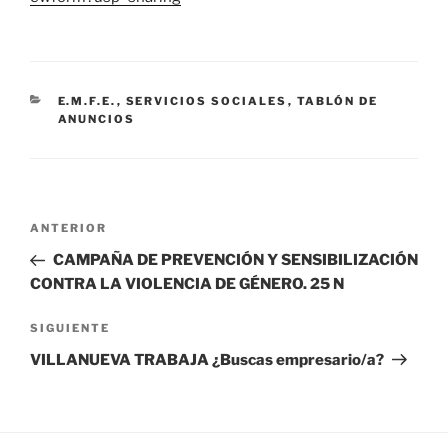
CATEGORÍAS
E.M.F.E.
,
SERVICIOS SOCIALES
,
TABLÓN DE
ANUNCIOS
Navegación
Entrada
ANTERIOR
de
anterior:
CAMPAÑA DE PREVENCIÓN Y SENSIBILIZACIÓN
entradas
CONTRA LA VIOLENCIA DE GÉNERO. 25 N
Siguiente
SIGUIENTE
entrada
VILLANUEVA TRABAJA ¿Buscas empresario/a?