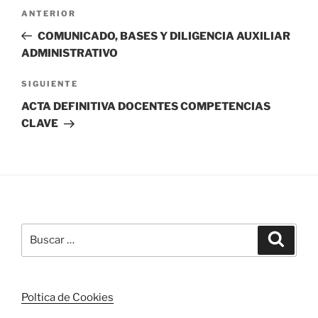
Navegación
Entrada
ANTERIOR
de
anterior:
COMUNICADO, BASES Y DILIGENCIA AUXILIAR
entradas
ADMINISTRATIVO
Siguiente
SIGUIENTE
entrada
ACTA DEFINITIVA DOCENTES COMPETENCIAS
CLAVE
Buscar
Buscar
por:
Poltica de Cookies