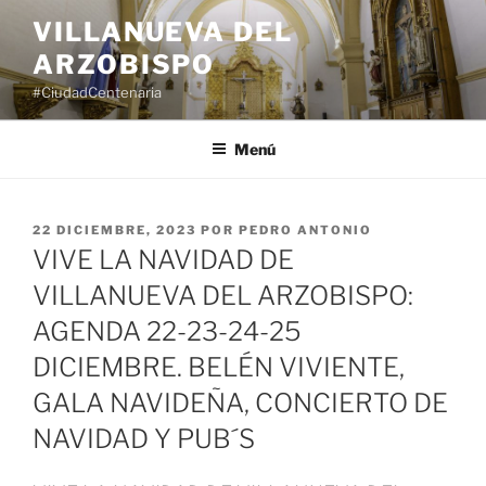
Saltar
VILLANUEVA DEL
al
ARZOBISPO
contenido
#CiudadCentenaria
Menú
PUBLICADO
22 DICIEMBRE, 2023
POR
PEDRO ANTONIO
EL
VIVE LA NAVIDAD DE
VILLANUEVA DEL ARZOBISPO:
AGENDA 22-23-24-25
DICIEMBRE. BELÉN VIVIENTE,
GALA NAVIDEÑA, CONCIERTO DE
NAVIDAD Y PUB´S