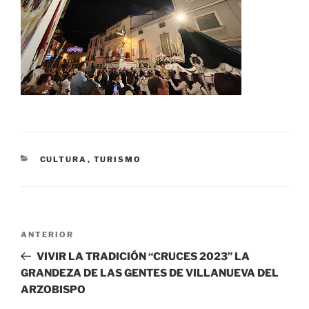
CATEGORÍAS
CULTURA
,
TURISMO
Navegación
Entrada
ANTERIOR
de
anterior:
VIVIR LA TRADICIÓN “CRUCES 2023” LA
entradas
GRANDEZA DE LAS GENTES DE VILLANUEVA DEL
ARZOBISPO