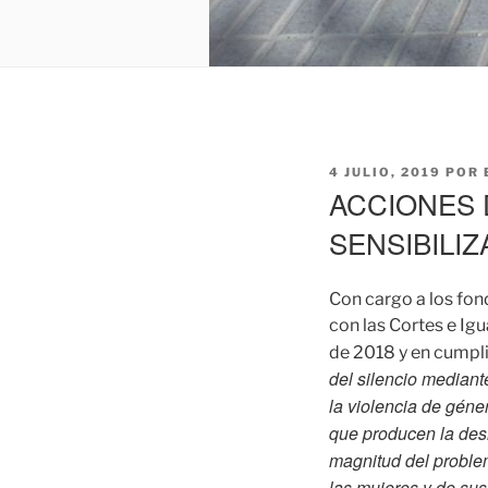
PUBLICADO
4 JULIO, 2019
POR
EL
ACCIONES D
SENSIBILI
Con cargo a los fon
con las Cortes e Ig
de 2018 y en cumpli
del silencio mediant
la violencia de géne
que producen la desi
magnitud del problem
las mujeres y de sus 