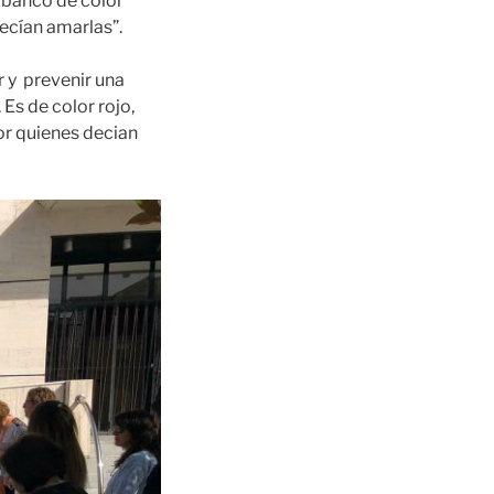
n banco de color
decían amarlas”.
r y prevenir una
 Es de color rojo,
or quienes decian