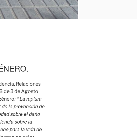
GÉNERO.
dencia, Relaciones
18 de 3 de Agosto
: “ La ruptura
 género
y de la prevención de
iedad sobre el daño
iencia sobre la
iene para la vida de