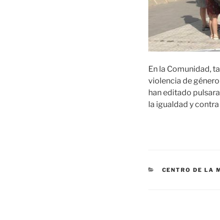
En la Comunidad, ta
violencia de género
han editado pulsara
la igualdad y contra
CATEGORÍAS
CENTRO DE LA 