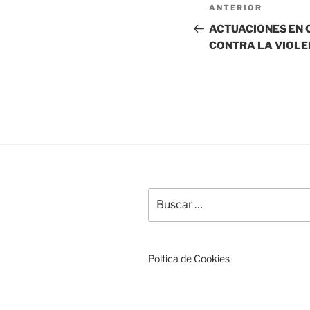
Navegación
Entrada
ANTERIOR
de
anterior:
ACTUACIONES EN 
entradas
CONTRA LA VIOLE
Buscar
por:
Poltica de Cookies