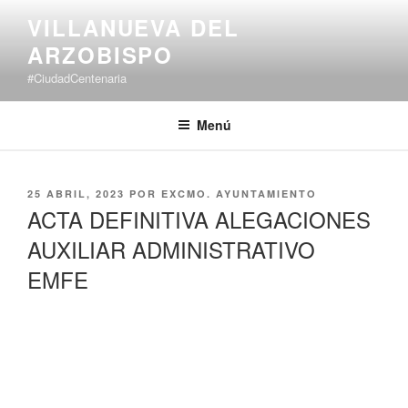
Saltar
VILLANUEVA DEL
al
ARZOBISPO
contenido
#CiudadCentenaria
Menú
PUBLICADO
25 ABRIL, 2023
POR
EXCMO. AYUNTAMIENTO
EL
ACTA DEFINITIVA ALEGACIONES
AUXILIAR ADMINISTRATIVO
EMFE