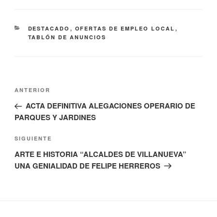
CATEGORÍAS
DESTACADO
,
OFERTAS DE EMPLEO LOCAL
,
TABLÓN DE ANUNCIOS
Navegación
Entrada
ANTERIOR
de
anterior:
ACTA DEFINITIVA ALEGACIONES OPERARIO DE
entradas
PARQUES Y JARDINES
Siguiente
SIGUIENTE
entrada
ARTE E HISTORIA “ALCALDES DE VILLANUEVA”
UNA GENIALIDAD DE FELIPE HERREROS