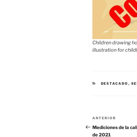
Children drawing ho
illustration for chi
CATEGORÍAS
DESTACADO
,
SE
Navegación
Entrada
ANTERIOR
de
anterior:
Mediciones de la cali
de 2021