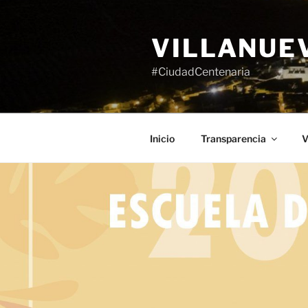
Saltar
al
VILLANUE
contenido
#CiudadCentenaria
Inicio
Transparencia
V