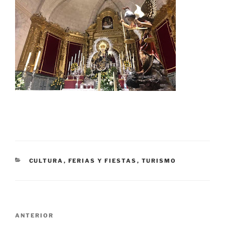
CATEGORÍAS
CULTURA
,
FERIAS Y FIESTAS
,
TURISMO
Navegación
Entrada
ANTERIOR
de