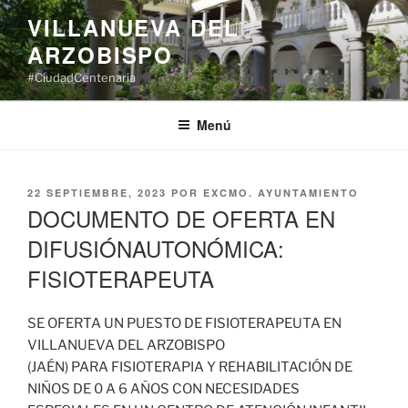
Saltar
VILLANUEVA DEL
al
ARZOBISPO
contenido
#CiudadCentenaria
Menú
PUBLICADO
22 SEPTIEMBRE, 2023
POR
EXCMO. AYUNTAMIENTO
EL
DOCUMENTO DE OFERTA EN
DIFUSIÓNAUTONÓMICA:
FISIOTERAPEUTA
SE OFERTA UN PUESTO DE FISIOTERAPEUTA EN
VILLANUEVA DEL ARZOBISPO
(JAÉN) PARA FISIOTERAPIA Y REHABILITACIÓN DE
NIÑOS DE 0 A 6 AÑOS CON NECESIDADES