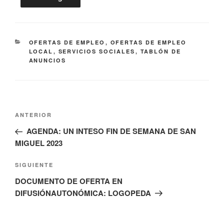
CATEGORÍAS
OFERTAS DE EMPLEO
,
OFERTAS DE EMPLEO
LOCAL
,
SERVICIOS SOCIALES
,
TABLÓN DE
ANUNCIOS
Navegación
Entrada
ANTERIOR
de
anterior:
AGENDA: UN INTESO FIN DE SEMANA DE SAN
entradas
MIGUEL 2023
Siguiente
SIGUIENTE
entrada
DOCUMENTO DE OFERTA EN
DIFUSIÓNAUTONÓMICA: LOGOPEDA