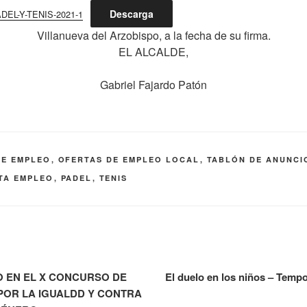
Descarga
EL-Y-TENIS-2021-1
Villanueva del Arzobispo, a la fecha de su firma.
EL ALCALDE,
Gabriel Fajardo Patón
DE EMPLEO
,
OFERTAS DE EMPLEO LOCAL
,
TABLÓN DE ANUNCI
TA EMPLEO
,
PADEL
,
TENIS
O EN EL X CONCURSO DE
El duelo en los niños – Temp
POR LA IGUALDD Y CONTRA