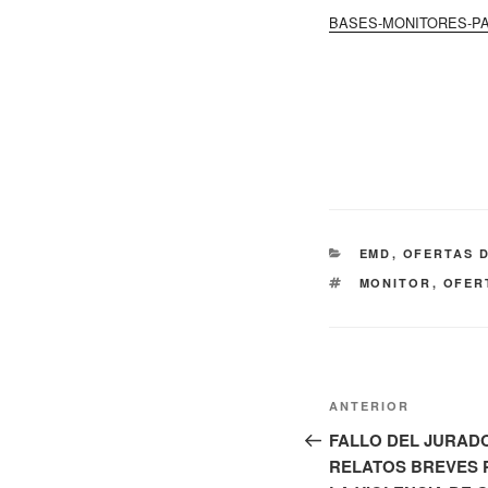
BASES-MONITORES-PAD
CATEGORÍAS
EMD
,
OFERTAS 
ETIQUETAS
MONITOR
,
OFER
Navegación
Entrada
ANTERIOR
de
anterior:
FALLO DEL JURAD
RELATOS BREVES 
entradas