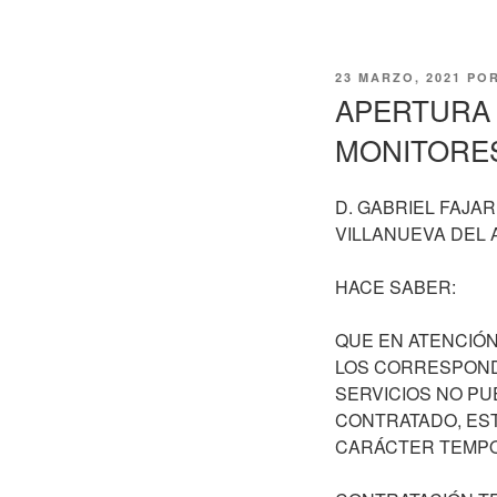
PUBLICADO
23 MARZO, 2021
PO
EL
APERTURA 
MONITORES
D. GABRIEL FAJA
VILLANUEVA DEL 
HACE SABER:
QUE EN ATENCIÓN
LOS CORRESPONDI
SERVICIOS NO P
CONTRATADO, ES
CARÁCTER TEMPO