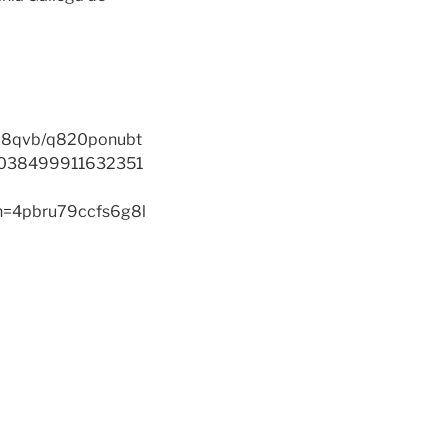
uo8qvb/q820ponubt
9038499911632351
=4pbru79ccfs6g8l