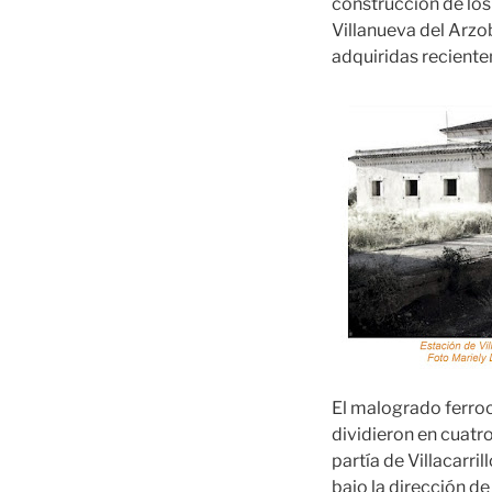
construcción de los
Villanueva del Arzob
adquiridas recient
El malogrado ferroc
dividieron en cuatr
partía de Villacarri
bajo la dirección d