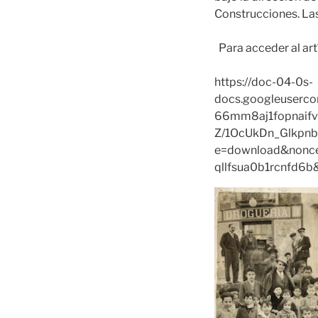
Construcciones. Las
Para acceder al artí
https://doc-04-0s-
docs.googleuserc
66mm8aj1fopnaif
Z/1OcUkDn_Glkpn
e=download&nonc
qllfsua0b1rcnfd6b