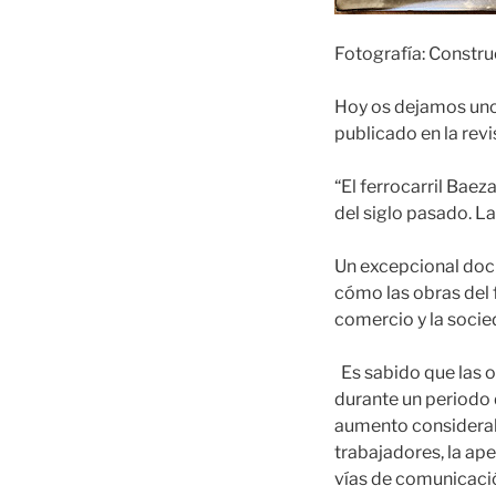
Fotografía: Constru
Hoy os dejamos uno 
publicado en la revi
“El ferrocarril Baez
del siglo pasado. La
Un excepcional docu
cómo las obras del f
comercio y la socie
Es sabido que las o
durante un periodo
aumento considerabl
trabajadores, la ap
vías de comunicació