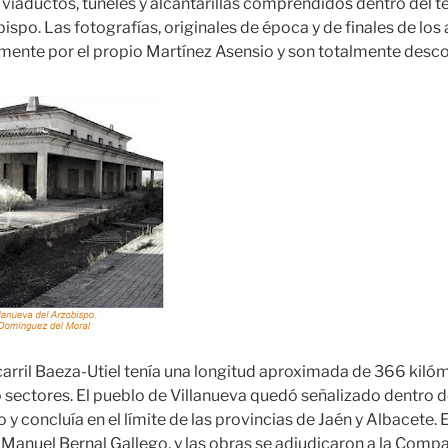
 viaductos, túneles y alcantarillas comprendidos dentro del 
ispo. Las fotografías, originales de época y de finales de los
emente por el propio Martínez Asensio y son totalmente desc
arril Baeza-Utiel tenía una longitud aproximada de 366 kilóm
o sectores. El pueblo de Villanueva quedó señalizado dentro 
llo y concluía en el límite de las provincias de Jaén y Albacete.
e Manuel Bernal Gallego, y las obras se adjudicaron a la Comp