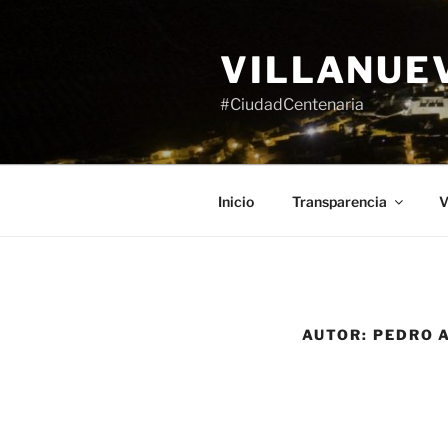
Saltar
al
VILLANUE
contenido
#CiudadCentenaria
Inicio
Transparencia
V
AUTOR:
PEDRO 