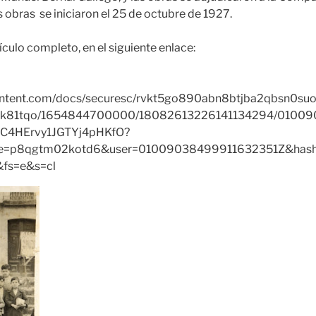
 obras se iniciaron el 25 de octubre de 1927.
culo completo, en el siguiente enlace:
ontent.com/docs/securesc/rvkt5go890abn8btjba2qbsn0s
vk81tqo/1654844700000/18082613226141134294/0100
bC4HErvy1JGTYj4pHKfO?
e=p8qgtm02kotd6&user=01009038499911632351Z&hash
&fs=e&s=cl