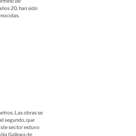
término de
 años 20, han sido
onocidas.
etros. Las obras se
del segundo, que
 Este sector estuvo
añía Gallega de