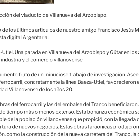
cción del viaducto de Villanueva del Arzobispo.
de los últimos artículos de nuestro amigo Francisco Jesús M
sta digital Argentaria:
a-Utiel. Una parada en Villanueva del Arzobispo y Gútar en los 
 industria y el comercio villanovense”
mento fruto de un minucioso trabajo de investigación. Asen
errocarril, concretamente la línea Baeza-Utiel, favorecieron e
dad Villanovense de los años 20.
bras del ferrocarril y las del embalse del Tranco beneficiaron
 de tiempo más o menos extenso. Esta bonanza económica se
e de la población villanovense que propició, con la llegada
ertura de nuevos negocios. Estas obras faraónicas produjeron
n, como la construcción de la nueva carretera del Tranco, la 