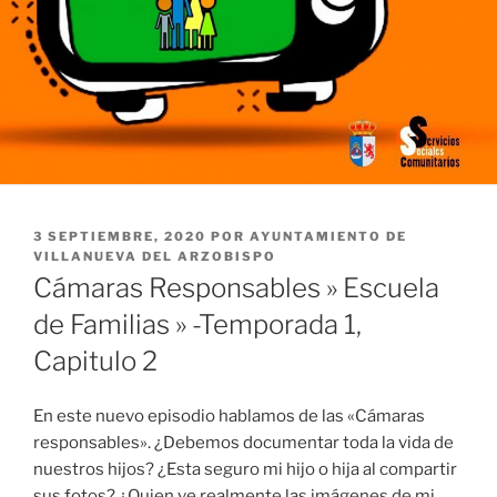
PUBLICADO
3 SEPTIEMBRE, 2020
POR
AYUNTAMIENTO DE
EL
VILLANUEVA DEL ARZOBISPO
Cámaras Responsables » Escuela
de Familias » -Temporada 1,
Capitulo 2
En este nuevo episodio hablamos de las «Cámaras
responsables». ¿Debemos documentar toda la vida de
nuestros hijos? ¿Esta seguro mi hijo o hija al compartir
sus fotos? ¿Quien ve realmente las imágenes de mi