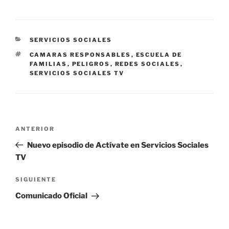
CATEGORÍAS
SERVICIOS SOCIALES
ETIQUETAS
CAMARAS RESPONSABLES
,
ESCUELA DE
FAMILIAS
,
PELIGROS
,
REDES SOCIALES
,
SERVICIOS SOCIALES TV
Navegación
Entrada
ANTERIOR
de
anterior:
Nuevo episodio de Actívate en Servicios Sociales
entradas
TV
Siguiente
SIGUIENTE
entrada
Comunicado Oficial