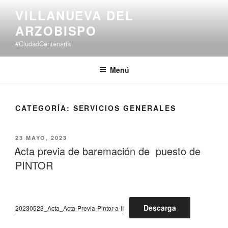
Saltar
VILLANUEVA DEL
al
ARZOBISPO
contenido
#CiudadCentenaria
Menú
CATEGORÍA:
SERVICIOS GENERALES
PUBLICADO
23 MAYO, 2023
EL
Acta previa de baremación de puesto de
PINTOR
Descarga
20230523_Acta_Acta-Previa-Pintor-a-II