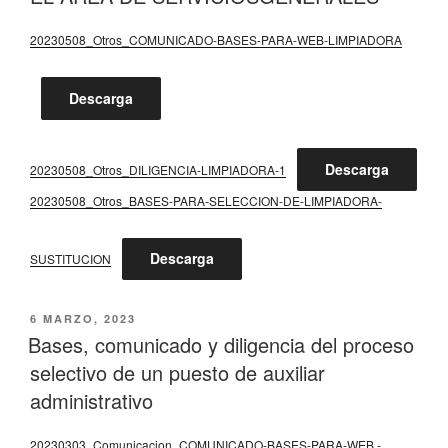
20230508_Otros_COMUNICADO-BASES-PARA-WEB-LIMPIADORA
Descarga
Descarga
20230508_Otros_DILIGENCIA-LIMPIADORA-1
20230508_Otros_BASES-PARA-SELECCION-DE-LIMPIADORA-
Descarga
SUSTITUCION
PUBLICADO
6 MARZO, 2023
EL
Bases, comunicado y diligencia del proceso
selectivo de un puesto de auxiliar
administrativo
20230303_Comunicacion_COMUNICADO-BASES-PARA-WEB.-