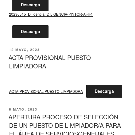
Descarga
20230515_Diligencia_DILIGENCIA-PINTOR-A.-II-1
Descarga
PUBLICADO
12 MAYO, 2023
EL
ACTA PROVISIONAL PUESTO
LIMPIADORA
Descarga
ACTA-PROVISIONAL-PUESTO-LIMPIADORA
PUBLICADO
8 MAYO, 2023
EL
APERTURA PROCESO DE SELECCIÓN
DE UN PUESTO DE LIMPIADOR/A PARA
EL ÁREA DE SERVICIOSGENERALES