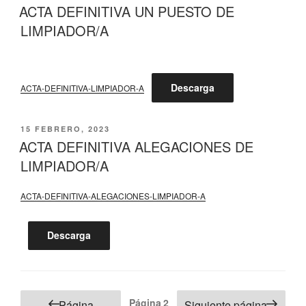
EL
ACTA DEFINITIVA UN PUESTO DE
LIMPIADOR/A
Descarga
ACTA-DEFINITIVA-LIMPIADOR-A
PUBLICADO
15 FEBRERO, 2023
EL
ACTA DEFINITIVA ALEGACIONES DE
LIMPIADOR/A
ACTA-DEFINITIVA-ALEGACIONES-LIMPIADOR-A
Descarga
Paginación
Página
2
Página
Siguiente página