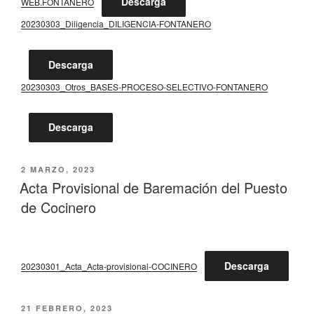
Descarga
WEB.FONTANERO
20230303_Diligencia_DILIGENCIA-FONTANERO
Descarga
20230303_Otros_BASES-PROCESO-SELECTIVO-FONTANERO
Descarga
PUBLICADO
2 MARZO, 2023
EL
Acta Provisional de Baremación del Puesto
de Cocinero
Descarga
20230301_Acta_Acta-provisional-COCINERO
PUBLICADO
21 FEBRERO, 2023