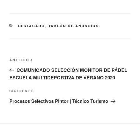
CATEGORÍAS
DESTACADO
,
TABLÓN DE ANUNCIOS
Navegación
Entrada
ANTERIOR
de
anterior:
COMUNICADO SELECCIÓN MONITOR DE PÁDEL
entradas
ESCUELA MULTIDEPORTIVA DE VERANO 2020
Siguiente
SIGUIENTE
entrada
Procesos Selectivos Pintor | Técnico Turismo