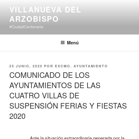
Saltar
VILLANUEVA DEL
al
ARZOBISPO
contenido
#CiudadCentenaria
Menú
PUBLICADO
25 JUNIO, 2020
POR
EXCMO. AYUNTAMIENTO
EL
COMUNICADO DE LOS
AYUNTAMIENTOS DE LAS
CUATRO VILLAS DE
SUSPENSIÓN FERIAS Y FIESTAS
2020
Ante la situación extraordinaria generada por la