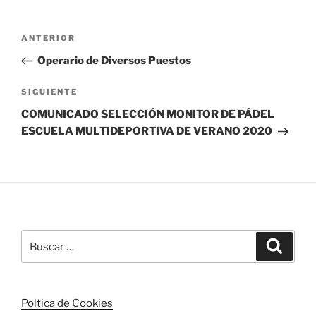
Navegación
Entrada
ANTERIOR
de
anterior:
Operario de Diversos Puestos
entradas
Siguiente
SIGUIENTE
entrada
COMUNICADO SELECCIÓN MONITOR DE PÁDEL
ESCUELA MULTIDEPORTIVA DE VERANO 2020
Buscar
Buscar
por:
Poltica de Cookies