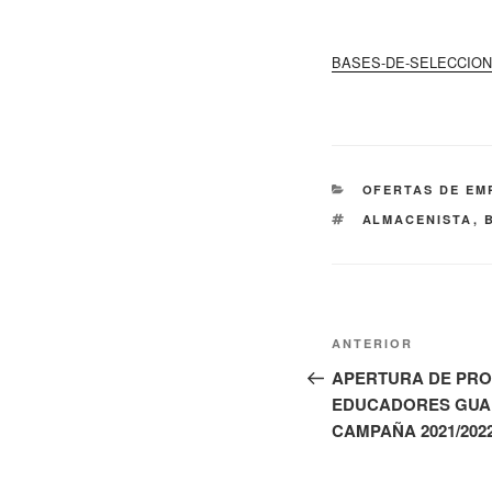
BASES-DE-SELECCION
CATEGORÍAS
OFERTAS DE EM
ETIQUETAS
ALMACENISTA
,
Navegación
Entrada
ANTERIOR
de
anterior:
APERTURA DE PRO
EDUCADORES GUA
entradas
CAMPAÑA 2021/202