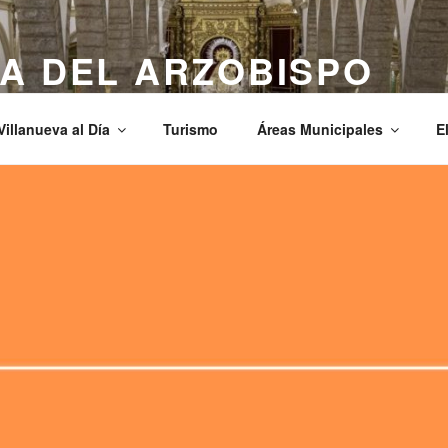
A DEL ARZOBISPO
Villanueva al Día
Turismo
Áreas Municipales
E