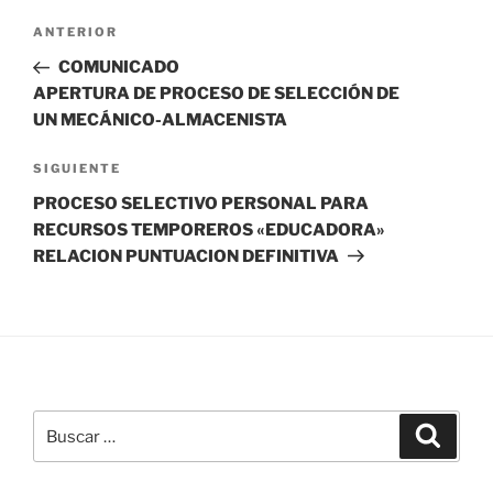
Navegación
Entrada
ANTERIOR
de
anterior:
COMUNICADO
entradas
APERTURA DE PROCESO DE SELECCIÓN DE
UN MECÁNICO-ALMACENISTA
Siguiente
SIGUIENTE
entrada
PROCESO SELECTIVO PERSONAL PARA
RECURSOS TEMPOREROS «EDUCADORA»
RELACION PUNTUACION DEFINITIVA
Buscar
Buscar
por: