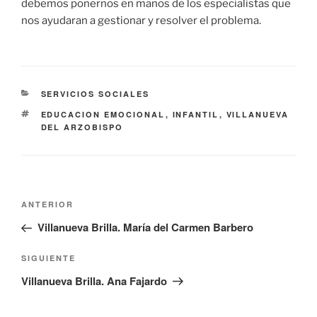
debemos ponernos en manos de los especialistas que
nos ayudaran a gestionar y resolver el problema.
CATEGORÍAS
SERVICIOS SOCIALES
ETIQUETAS
EDUCACION EMOCIONAL
,
INFANTIL
,
VILLANUEVA
DEL ARZOBISPO
Navegación
Entrada
ANTERIOR
de
anterior:
Villanueva Brilla. María del Carmen Barbero
entradas
Siguiente
SIGUIENTE
entrada
Villanueva Brilla. Ana Fajardo