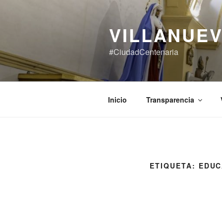
Saltar
al
VILLANUEV
contenido
#CiudadCentenaria
Inicio
Transparencia
ETIQUETA:
EDUC