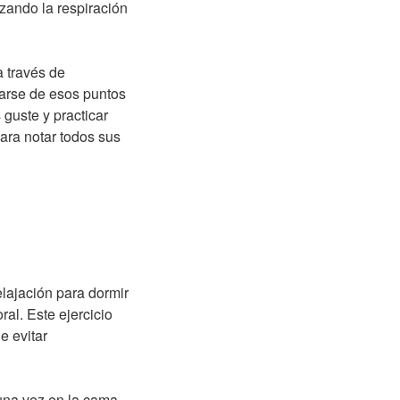
zando la respiración
 través de
darse de esos puntos
guste y practicar
ara notar todos sus
lajación para dormir
al. Este ejercicio
e evitar
una vez en la cama