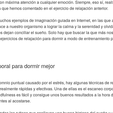
n máxima atención a cualquier emoción. Siempre, eso sí, reali
 que hemos comentado en el ejercicio de relajación anterior.
uchos ejemplos de imaginación guiada en Internet, en las que a
uce a nuestro organismo a lograr la calma y la serenidad y olvi
s dejan conciliar el sueño. Solo hay que buscar la que más nos 
ejercicios de relajación para dormir a modo de entrenamiento p
oral para dormir mejor
mnio puntual causado por el estrés, hay algunas técnicas de re
realmente rápidas y efectivas. Una de ellas es el escaneo corpor
dfulness es fácil y consigue unos buenos resultados a la hora d
tes al acostarse.
todas las rutinas que conllevan una buena higiene del sueño y 