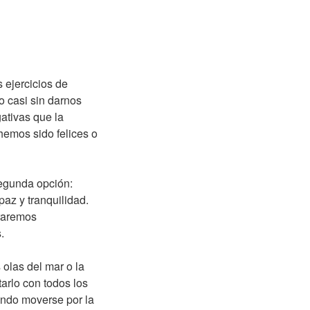
 ejercicios de
o casi sin darnos
ativas que la
hemos sido felices o
segunda opción:
az y tranquilidad.
graremos
.
olas del mar o la
ptarlo con todos los
ando moverse por la