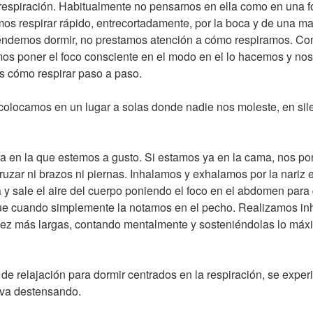
 respiración. Habitualmente no pensamos en ella como en una 
mos respirar rápido, entrecortadamente, por la boca y de una ma
endemos dormir, no prestamos atención a cómo respiramos. Con 
mos poner el foco consciente en el modo en el lo hacemos y nos
 cómo respirar paso a paso.
colocamos en un lugar a solas donde nadie nos moleste, en sil
a en la que estemos a gusto. Si estamos ya en la cama, nos p
cruzar ni brazos ni piernas. Inhalamos y exhalamos por la nariz
 y sale el aire del cuerpo poniendo el foco en el abdomen para 
e cuando simplemente la notamos en el pecho. Realizamos in
ez más largas, contando mentalmente y sosteniéndolas lo máx
 de relajación para dormir centrados en la respiración, se expe
 va destensando.