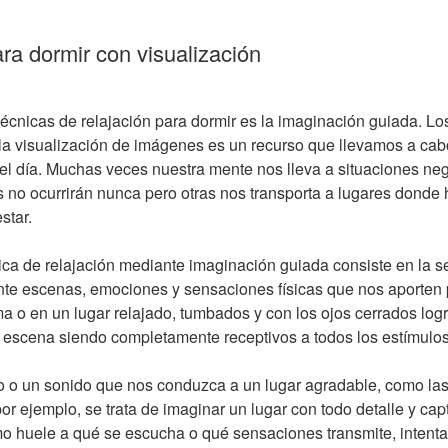
ra dormir con visualización
écnicas de relajación para dormir es la imaginación guiada. Los
la visualización de imágenes es un recurso que llevamos a cab
el día. Muchas veces nuestra mente nos lleva a situaciones neg
 no ocurrirán nunca pero otras nos transporta a lugares donde 
star.
ica de relajación mediante imaginación guiada consiste en la 
te escenas, emociones y sensaciones físicas que nos aporten p
a o en un lugar relajado, tumbados y con los ojos cerrados lo
a escena siendo completamente receptivos a todos los estímulos
 o un sonido que nos conduzca a un lugar agradable, como las 
l, por ejemplo, se trata de imaginar un lugar con todo detalle y ca
o huele a qué se escucha o qué sensaciones transmite, intent