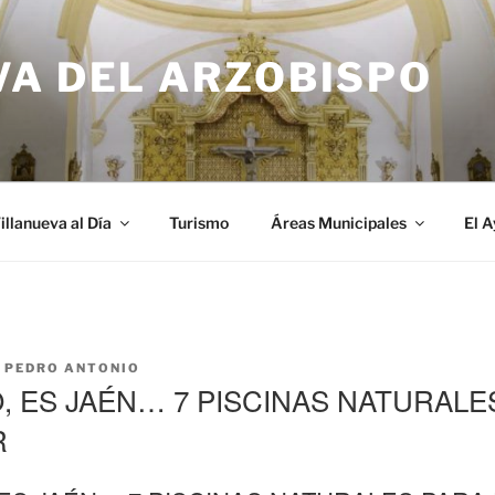
VA DEL ARZOBISPO
illanueva al Día
Turismo
Áreas Municipales
El 
R
PEDRO ANTONIO
, ES JAÉN… 7 PISCINAS NATURALE
R