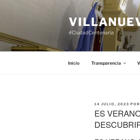
Saltar
al
VILLANUE
contenido
#CiudadCentenaria
Inicio
Transparencia
V
PUBLICADO
14 JULIO, 2023
PO
EL
ES VERANO
DESCUBRI