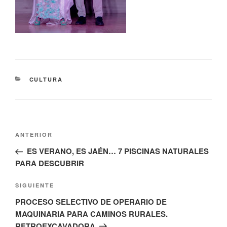
CATEGORÍAS
CULTURA
Navegación
Entrada
ANTERIOR
de
anterior:
ES VERANO, ES JAÉN… 7 PISCINAS NATURALES
entradas
PARA DESCUBRIR
Siguiente
SIGUIENTE
entrada
PROCESO SELECTIVO DE OPERARIO DE
MAQUINARIA PARA CAMINOS RURALES.
RETROEXCAVADORA