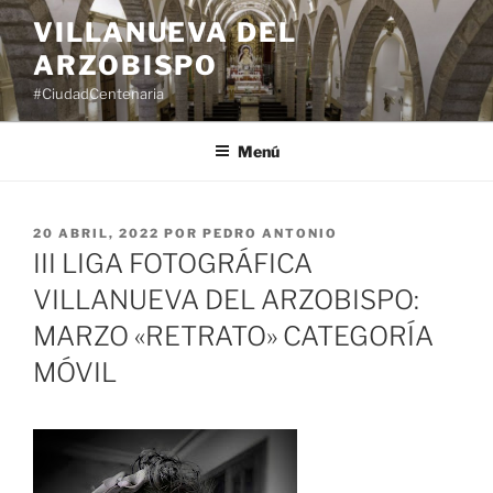
Saltar
VILLANUEVA DEL
al
ARZOBISPO
contenido
#CiudadCentenaria
Menú
PUBLICADO
20 ABRIL, 2022
POR
PEDRO ANTONIO
EL
III LIGA FOTOGRÁFICA
VILLANUEVA DEL ARZOBISPO:
MARZO «RETRATO» CATEGORÍA
MÓVIL