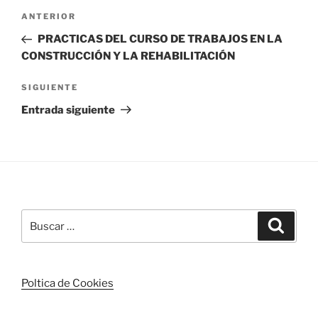
Navegación
Entrada
ANTERIOR
de
anterior:
PRACTICAS DEL CURSO DE TRABAJOS EN LA
entradas
CONSTRUCCIÓN Y LA REHABILITACIÓN
Siguiente
SIGUIENTE
entrada
Entrada siguiente
Buscar
Buscar
por:
Poltica de Cookies