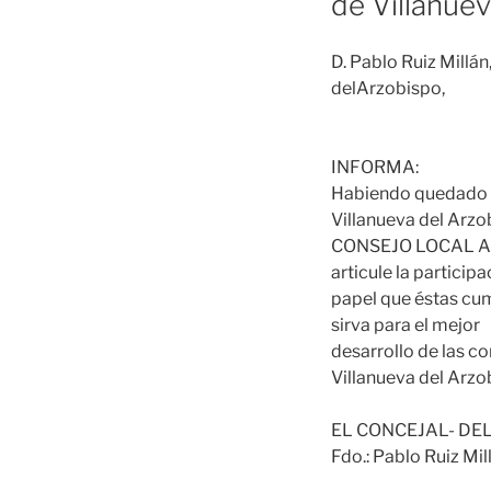
de Villanue
D. Pablo Ruiz Millá
delArzobispo,
INFORMA:
Habiendo quedado
Villanueva del Arzob
CONSEJO LOCAL AGRA
articule la partici
papel que éstas cum
sirva para el mejor
desarrollo de las c
Villanueva del Arzo
EL CONCEJAL- DE
Fdo.: Pablo Ruiz Mil