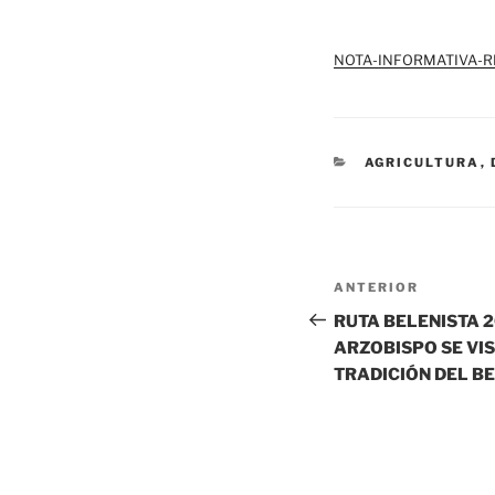
NOTA-INFORMATIVA-R
CATEGORÍAS
AGRICULTURA
,
Navegación
Entrada
ANTERIOR
de
anterior:
RUTA BELENISTA 2
ARZOBISPO SE VIS
entradas
TRADICIÓN DEL BE