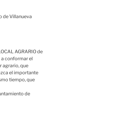
o de Villanueva
 LOCAL AGRARIO de
á a conformar el
 agrario, que
ozca el importante
ismo tiempo, que
yuntamiento de