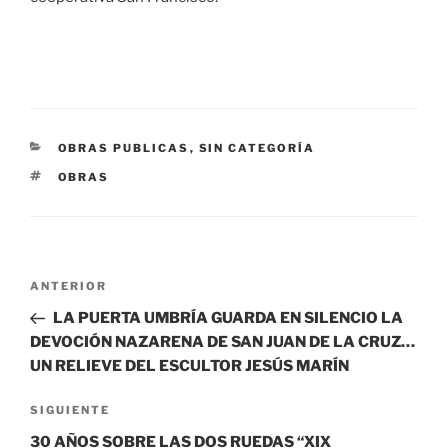
CATEGORÍAS
OBRAS PUBLICAS
,
SIN CATEGORÍA
ETIQUETAS
OBRAS
Navegación
Entrada
ANTERIOR
de
anterior:
LA PUERTA UMBRÍA GUARDA EN SILENCIO LA
entradas
DEVOCIÓN NAZARENA DE SAN JUAN DE LA CRUZ…
UN RELIEVE DEL ESCULTOR JESÚS MARÍN
Siguiente
SIGUIENTE
entrada
30 AÑOS SOBRE LAS DOS RUEDAS “XIX