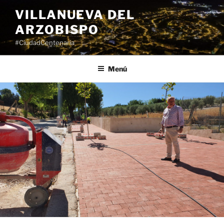
Saltar
VILLANUEVA DEL
al
ARZOBISPO
contenido
#CiudadCentenaria
Menú