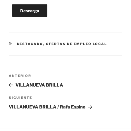
Descarga
CATEGORÍAS
DESTACADO
,
OFERTAS DE EMPLEO LOCAL
Navegación
Entrada
ANTERIOR
de
anterior:
VILLANUEVA BRILLA
entradas
Siguiente
SIGUIENTE
entrada
VILLANUEVA BRILLA / Rafa Espino