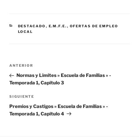
CATEGORÍAS
DESTACADO
,
E.M.F.E.
,
OFERTAS DE EMPLEO
LOCAL
Navegación
Entrada
ANTERIOR
de
anterior:
Normas y Limites » Escuela de Familias » -
entradas
Temporada 1, Capítulo 3
Siguiente
SIGUIENTE
entrada
Premios y Castigos » Escuela de Familias » -
Temporada 1, Capítulo 4