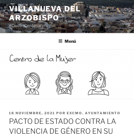
Saltar
VILLANUEVA DEL
al
ARZOBISPO
contenido
#CiudadCentenaria
Menú
PUBLICADO
18 NOVIEMBRE, 2021
POR
EXCMO. AYUNTAMIENTO
EL
PACTO DE ESTADO CONTRA LA
VIOLENCIA DE GÉNERO EN SU