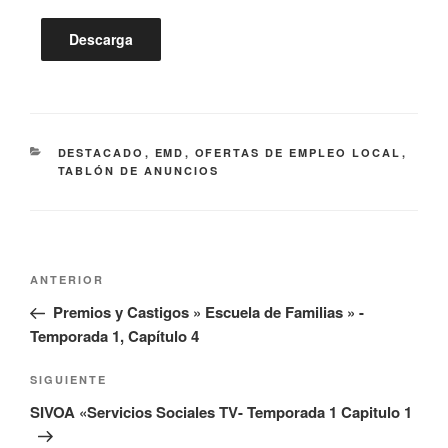
Descarga
CATEGORÍAS
DESTACADO
,
EMD
,
OFERTAS DE EMPLEO LOCAL
,
TABLÓN DE ANUNCIOS
Navegación
Entrada
ANTERIOR
de
anterior:
Premios y Castigos » Escuela de Familias » -
entradas
Temporada 1, Capítulo 4
Siguiente
SIGUIENTE
entrada
SIVOA «Servicios Sociales TV- Temporada 1 Capitulo 1