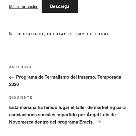
Descarga
Más información
CATEGORÍAS
DESTACADO
,
OFERTAS DE EMPLEO LOCAL
Navegación
Entrada
ANTERIOR
de
anterior:
Programa de Termalismo del Imserso. Temporada
entradas
2020
Siguiente
SIGUIENTE
entrada
Esta mañana ha tenido lugar el taller de marketing para
asociaciones sociales impartido por Ángel Luis de
Novomerca dentro del programa Eracis.