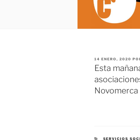
PUBLICADO
14 ENERO, 2020
PO
EL
Esta mañana 
asociacione
Novomerca d
CATEGORÍAS
SERVICIOS SOC