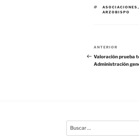
ETIQUETAS
ASOCIACIONES
ARZOBISPO
Navegación
Entrada
ANTERIOR
de
anterior:
Valoración prueba t
Administración gen
entradas
Buscar
por: