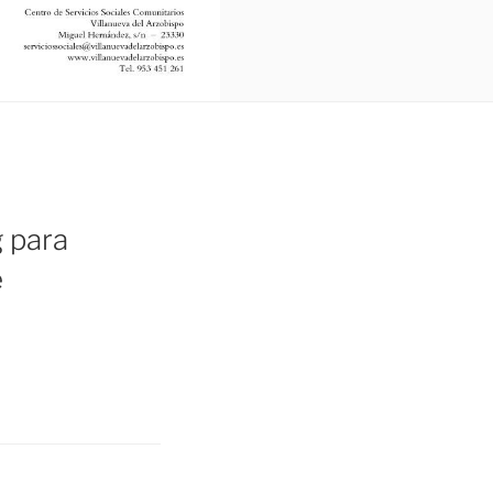
g para
e