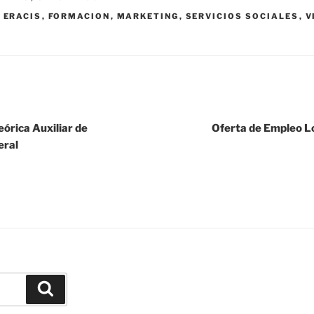
,
ERACIS
,
FORMACION
,
MARKETING
,
SERVICIOS SOCIALES
,
V
eórica Auxiliar de
Oferta de Empleo Lo
eral
Buscar