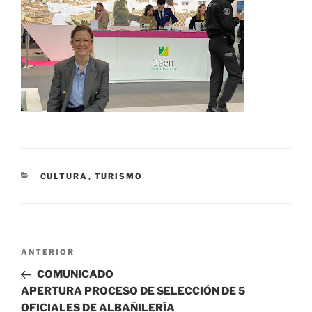
CATEGORÍAS
CULTURA
,
TURISMO
Navegación
Entrada
ANTERIOR
de
anterior:
COMUNICADO
entradas
APERTURA PROCESO DE SELECCIÓN DE 5
OFICIALES DE ALBAÑILERÍA