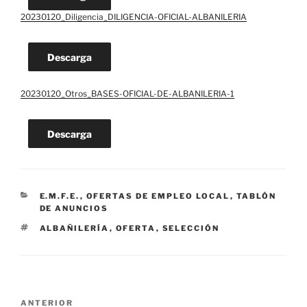
20230120_Diligencia_DILIGENCIA-OFICIAL-ALBANILERIA
Descarga
20230120_Otros_BASES-OFICIAL-DE-ALBANILERIA-1
Descarga
CATEGORÍAS
E.M.F.E.
,
OFERTAS DE EMPLEO LOCAL
,
TABLÓN
DE ANUNCIOS
ETIQUETAS
ALBAÑILERÍA
,
OFERTA
,
SELECCIÓN
Navegación
Entrada
ANTERIOR