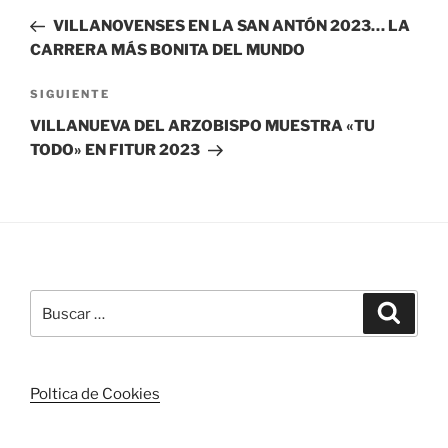
de
anterior:
VILLANOVENSES EN LA SAN ANTÓN 2023… LA
entradas
CARRERA MÁS BONITA DEL MUNDO
Siguiente
SIGUIENTE
entrada
VILLANUEVA DEL ARZOBISPO MUESTRA «TU
TODO» EN FITUR 2023
Buscar
Buscar
por:
Poltica de Cookies