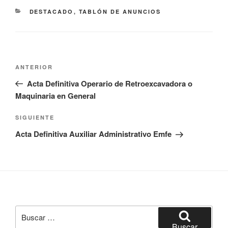
CATEGORÍAS
DESTACADO
,
TABLÓN DE ANUNCIOS
Navegación
Entrada
ANTERIOR
de
anterior:
Acta Definitiva Operario de Retroexcavadora o
entradas
Maquinaria en General
Siguiente
SIGUIENTE
entrada
Acta Definitiva Auxiliar Administrativo Emfe
Buscar
por:
Buscar