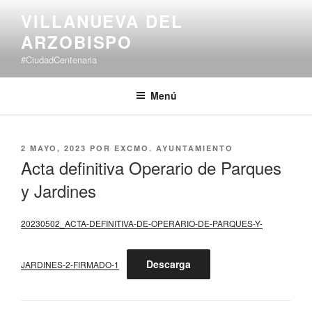
Saltar
VILLANUEVA DEL
al
ARZOBISPO
contenido
#CiudadCentenaria
Menú
PUBLICADO
2 MAYO, 2023
POR
EXCMO. AYUNTAMIENTO
EL
Acta definitiva Operario de Parques
y Jardines
20230502_ACTA-DEFINITIVA-DE-OPERARIO-DE-PARQUES-Y-
Descarga
JARDINES-2-FIRMADO-1