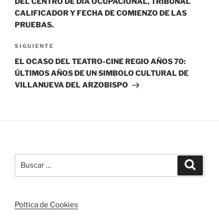
DEL CENTRO DE DÍA OCUPACIONAL, TRIBUNAL
CALIFICADOR Y FECHA DE COMIENZO DE LAS
PRUEBAS.
Siguiente
SIGUIENTE
entrada
EL OCASO DEL TEATRO-CINE REGIO AÑOS 70:
ÚLTIMOS AÑOS DE UN SIMBOLO CULTURAL DE
VILLANUEVA DEL ARZOBISPO
Buscar
Buscar
por:
Poltica de Cookies