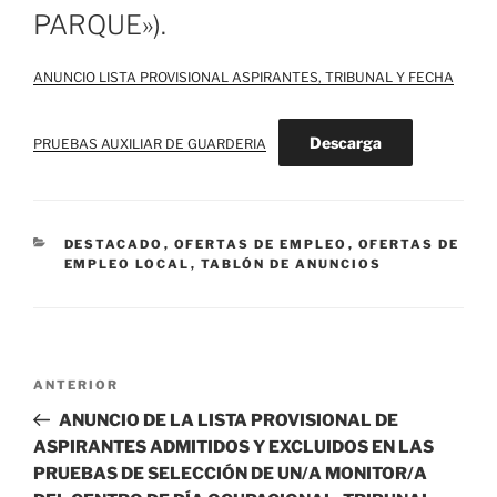
PARQUE»).
ANUNCIO LISTA PROVISIONAL ASPIRANTES, TRIBUNAL Y FECHA
Descarga
PRUEBAS AUXILIAR DE GUARDERIA
CATEGORÍAS
DESTACADO
,
OFERTAS DE EMPLEO
,
OFERTAS DE
EMPLEO LOCAL
,
TABLÓN DE ANUNCIOS
Navegación
Entrada
ANTERIOR
de
anterior:
ANUNCIO DE LA LISTA PROVISIONAL DE
entradas
ASPIRANTES ADMITIDOS Y EXCLUIDOS EN LAS
PRUEBAS DE SELECCIÓN DE UN/A MONITOR/A