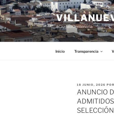
Saltar
al
VILLANUE
contenido
#CiudadCentenaria
Inicio
Transparencia
V
PUBLICADO
18 JUNIO, 2026
PO
EL
ANUNCIO D
ADMITIDOS
SELECCIÓN