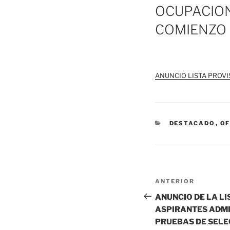
OCUPACION
COMIENZO 
ANUNCIO LISTA PROVI
CATEGORÍAS
DESTACADO
,
OF
Navegación
Entrada
ANTERIOR
de
anterior:
ANUNCIO DE LA LI
ASPIRANTES ADMI
entradas
PRUEBAS DE SELEC