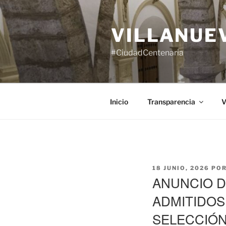
Saltar
al
VILLANUE
contenido
#CiudadCentenaria
Inicio
Transparencia
V
PUBLICADO
18 JUNIO, 2026
PO
EL
ANUNCIO DE
ADMITIDOS
SELECCIÓN