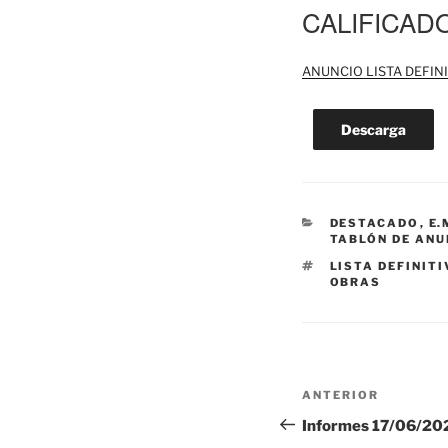
CALIFICAD
ANUNCIO LISTA DEFIN
Descarga
CATEGORÍAS
DESTACADO
,
E.
TABLÓN DE ANU
ETIQUETAS
LISTA DEFINIT
OBRAS
Navegación
Entrada
ANTERIOR
de
anterior:
Informes 17/06/202