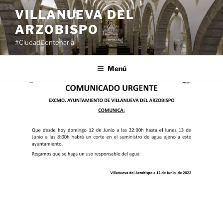
Saltar
VILLANUEVA DEL
al
ARZOBISPO
contenido
#CiudadCentenaria
Menú