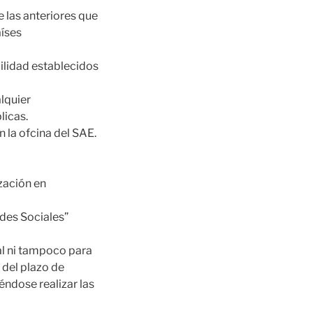
e las anteriores que
aíses
ilidad establecidos
lquier
licas.
la ofcina del SAE.
ización en
es Sociales”
al ni tampoco para
 del plazo de
éndose realizar las