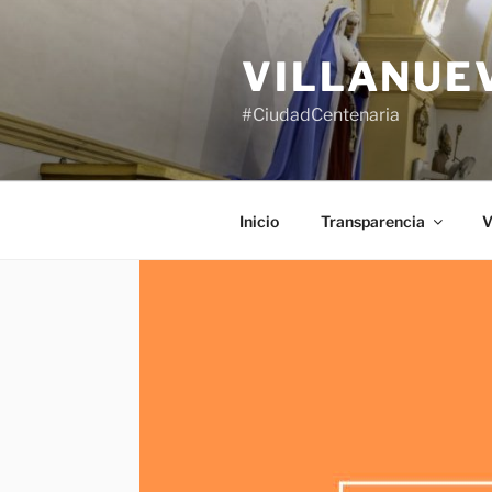
Saltar
al
VILLANUE
contenido
#CiudadCentenaria
Inicio
Transparencia
V