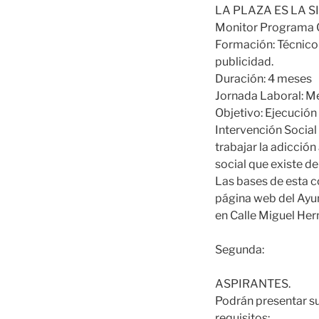
LA PLAZA ES LA S
Monitor Programa C
Formación: Técnico 
publicidad.
Duración: 4 meses
Jornada Laboral: Me
Objetivo: Ejecución
Intervención Social 
trabajar la adicción
social que existe 
Las bases de esta c
página web del Ayun
en Calle Miguel Her
Segunda:
ASPIRANTES.
Podrán presentar su
requisitos: