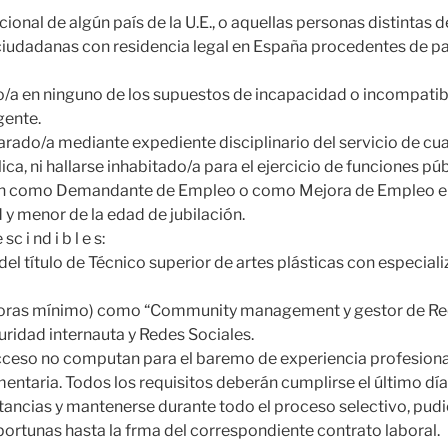
ional de algún país de la U.E., o aquellas personas distintas d
ciudadanas con residencia legal en España procedentes de p
o/a en ninguno de los supuestos de incapacidad o incompatib
gente.
rado/a mediante expediente disciplinario del servicio de cua
ca, ni hallarse inhabitado/a para el ejercicio de funciones púb
ión como Demandante de Empleo o como Mejora de Empleo en 
y menor de la edad de jubilación.
sc i nd i b l e s:
el título de Técnico superior de artes plásticas con especial
oras mínimo) como “Community management y gestor de Red
ridad internauta y Redes Sociales.
acceso no computan para el baremo de experiencia profesion
taria. Todos los requisitos deberán cumplirse el último día
tancias y mantenerse durante todo el proceso selectivo, pudi
rtunas hasta la frma del correspondiente contrato laboral.