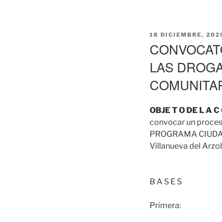
PUBLICADO
18 DICIEMBRE, 202
EL
CONVOCATO
LAS DROGA
COMUNITA
OBJE T O DE L A C 
convocar un proceso
PROGRAMA CIUDADES
Villanueva del Arzo
B A S E S
Primera: