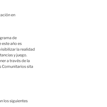
zación en
rograma de
e este año es
sibilizar la realidad
ancias y juego.
er a través de la
s Comunitarios sita
n los siguientes