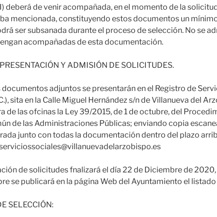
 I) deberá de venir acompañada, en el momento de la solicitud,
ba mencionada, constituyendo estos documentos un mínimo
drá ser subsanada durante el proceso de selección. No se adm
 vengan acompañadas de esta documentación.
E PRESENTACIÓN Y ADMISIÓN DE SOLICITUDES.
os documentos adjuntos se presentarán en el Registro de Servi
.), sita en la Calle Miguel Hernández s/n de Villanueva del Ar
ra de las ofcinas la Ley 39/2015, de 1 de octubre, del Procedi
n de las Administraciones Públicas; enviando copia escanea
rada junto con todas la documentación dentro del plazo arr
 serviciossociales@villanuevadelarzobispo.es
ción de solicitudes fnalizará el día 22 de Diciembre de 2020, 
bre se publicará en la página Web del Ayuntamiento el listado
DE SELECCIÓN: