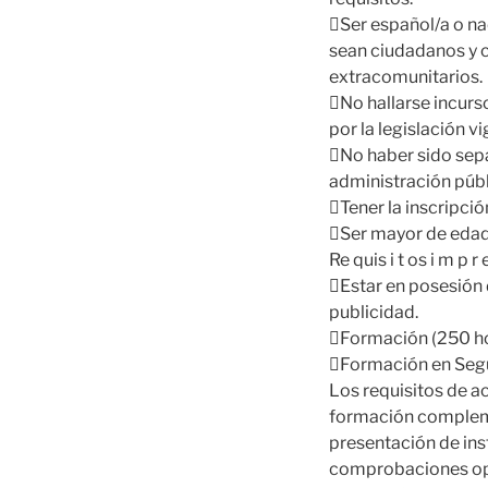
Ser español/a o nac
sean ciudadanos y 
extracomunitarios.
No hallarse incurs
por la legislación vi
No haber sido sepa
administración públi
Tener la inscripc
Ser mayor de edad 
Re quis i t os i m p r e 
Estar en posesión d
publicidad.
Formación (250 h
Formación en Segu
Los requisitos de 
formación complemen
presentación de ins
comprobaciones opo