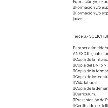
Formación y/o expe
Formación y/o exp
Formación y/o expe
juvenil.
Tercera.- SOLICITU
Para ser admitido/a
ANEXO III) junto co
Copia de la Titula
Copia del DNI o NI
Copia de la formac
Copia de los contr
Vida laboral.
Copia de la deman
Curriculum.
Presentación de P
Certifcado de deli