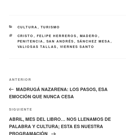
CATEGORÍAS
CULTURA
,
TURISMO
ETIQUETAS
CRISTO
,
FELIPE HERREROS
,
MADERO
,
PENITENCIA
,
SAN ANDRÉS
,
SÁNCHEZ MESA
,
VALIOSAS TALLAS
,
VIERNES SANTO
Navegación
Entrada
ANTERIOR
de
anterior:
MADRUGÁ NAZARENA: LOS PASOS, ESA
entradas
EMOCIÓN QUE NUNCA CESA
Siguiente
SIGUIENTE
entrada
ABRIL, MES DEL LIBRO… NOS LLENAMOS DE
PALABRA Y CULTURA; ESTA ES NUESTRA
PROGRAMACIÓN