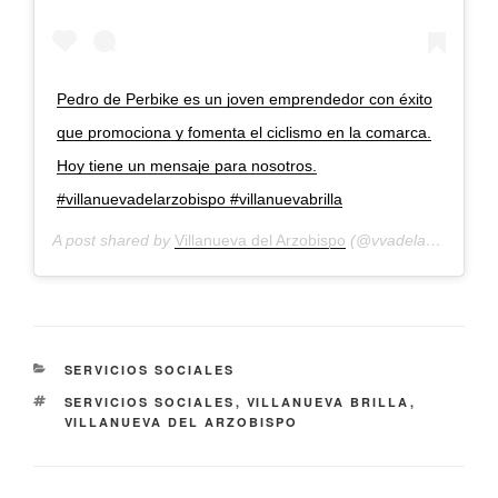
Pedro de Perbike es un joven emprendedor con éxito
que promociona y fomenta el ciclismo en la comarca.
Hoy tiene un mensaje para nosotros.
#villanuevadelarzobispo #villanuevabrilla
A post shared by
Villanueva del Arzobispo
(@vvadelarzobispo) on
CATEGORÍAS
SERVICIOS SOCIALES
ETIQUETAS
SERVICIOS SOCIALES
,
VILLANUEVA BRILLA
,
VILLANUEVA DEL ARZOBISPO