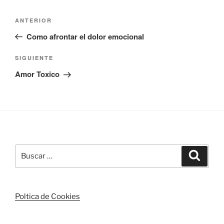
Navegación
Entrada
ANTERIOR
de
anterior:
Como afrontar el dolor emocional
entradas
Siguiente
SIGUIENTE
entrada
Amor Toxico
Buscar
Buscar
por:
Poltica de Cookies