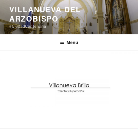
Saltar
VILLANUEVA DEL
al
ARZOBISPO
contenido
#CiudadCentenaria
Menú