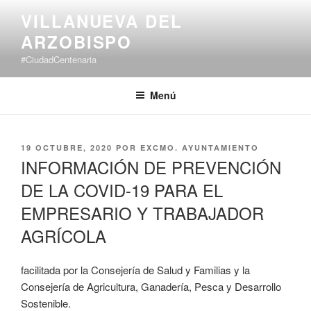
Saltar
VILLANUEVA DEL
al
ARZOBISPO
contenido
#CiudadCentenaria
Menú
PUBLICADO
19 OCTUBRE, 2020
POR
EXCMO. AYUNTAMIENTO
EL
INFORMACIÓN DE PREVENCIÓN
DE LA COVID-19 PARA EL
EMPRESARIO Y TRABAJADOR
AGRÍCOLA
facilitada por la Consejería de Salud y Familias y la
Consejería de Agricultura, Ganadería, Pesca y Desarrollo
Sostenible.