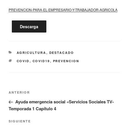
PREVENCION-PARA-EL-EMPRESARIO-Y-TRABAJADOR-AGRICOLA
Descarga
CATEGORÍAS
AGRICULTURA
,
DESTACADO
ETIQUETAS
COVID
,
COVID19
,
PREVENCION
Navegación
Entrada
ANTERIOR
de
anterior:
Ayuda emergencia social «Servicios Sociales TV-
entradas
Temporada 1 Capítulo 4
Siguiente
SIGUIENTE
entrada